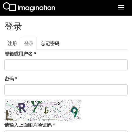
Togg
navi
跳转到主要内容
登录
注册
登录
（活
忘记密码
主标签
动标
邮箱或用户名
*
签）
密码
*
请输入上面图片验证码
*