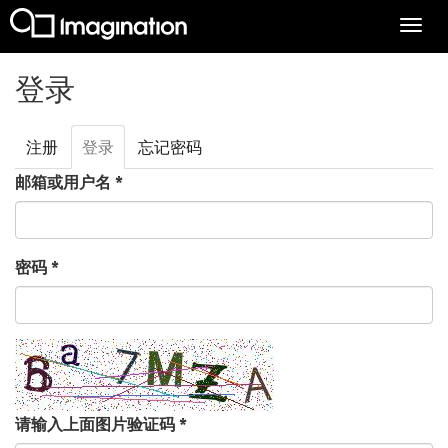
Togg
navi
跳转到主要内容
登录
注册
登录
（活
忘记密码
主标签
动标
邮箱或用户名
*
签）
密码
*
请输入上面图片验证码
*