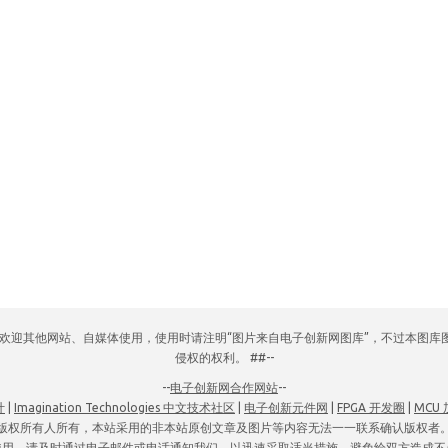
网，欢迎其他网站、自媒体使用，使用时请注明“图片来自电子创新网图库”，不过本图
侵权的权利。 ##--
--
电子创新网合作网站
--
计
|
Imagination Technologies 中文技术社区
|
电子创新元件网
|
FPGA 开发圈
|
MCU
版权所有人所有，本站采用的非本站原创文章及图片等内容无法一一联系确认版权者
使用，请及时通过电子邮件或电话通知我们，以迅速采取适当措施，避免给双方造成不