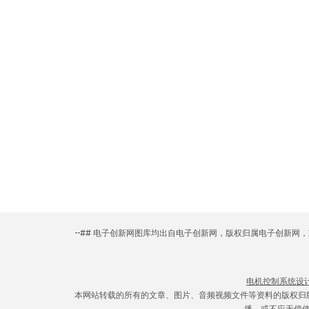
--## 电子创新网图库均出自电子创新网，版权归属电子创新
电机控制系统设
本网站转载的所有的文章、图片、音频视频文件等资料的版权归
播，或不应无偿