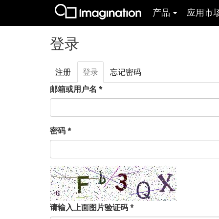
产品
应用市
跳转到主要内容
登录
注册
登录
（活
忘记密码
主标签
动标
邮箱或用户名
*
签）
密码
*
请输入上面图片验证码
*