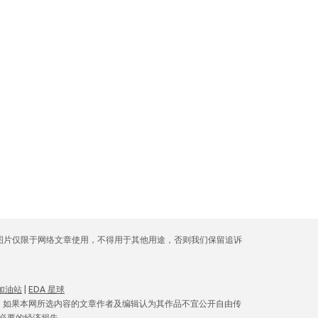
库图片仅限于网络文章使用，不得用于其他用途，否则我们保留追诉
 加油站
|
EDA 星球
。如果本网所选内容的文章作者及编辑认为其作品不宜公开自由传
必要的经济损失。